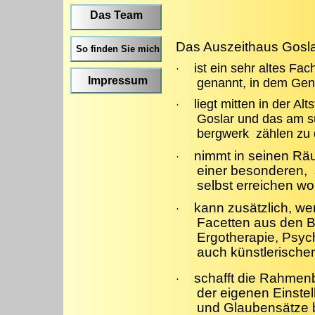
Das Team
Das Auszeithaus Gosl
So finden Sie mich
ist ein sehr altes F
·
Impressum
genannt, in dem Gene
liegt mitten in der Al
·
Goslar und das am s
bergwerk zählen zu 
nimmt in seinen Räu
·
einer besonderen, 
selbst erreichen wo
kann zusätzlich, we
·
Facetten aus den 
Ergotherapie, Psyc
auch künstlerischer
schafft die Rahmen
·
der eigenen Einst
und Glaubensätze b