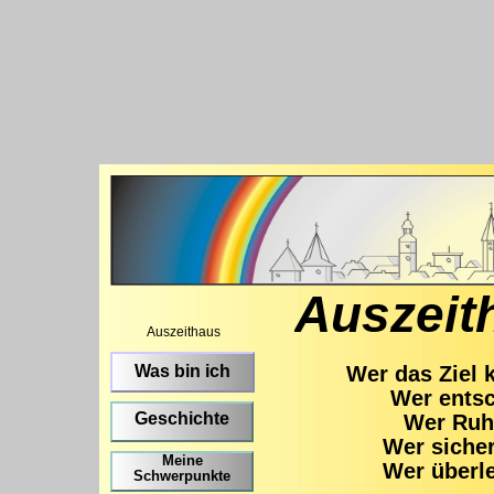
Auszeit
Auszeithaus
Was bin ich
Wer das Ziel 
Wer entsc
Geschichte
Wer Ruhe
Wer sicher
Meine
Wer überle
Schwerpunkte